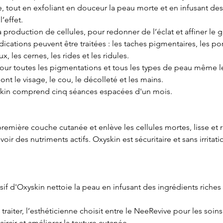
 tout en exfoliant en douceur la peau morte et en infusant des 
’effet.
 production de cellules, pour redonner de l’éclat et affiner le 
cations peuvent être traitées : les taches pigmentaires, les pore
, les cernes, les rides et les ridules.
our toutes les pigmentations et tous les types de peau même le
ont le visage, le cou, le décolleté et les mains.
skin comprend cinq séances espacées d'un mois.
première couche cutanée et enlève les cellules mortes, lisse et 
voir des nutriments actifs. Oxyskin est sécuritaire et sans irritat
f d'Oxyskin nettoie la peau en infusant des ingrédients riches
 traiter, l’esthéticienne choisit entre le NeeRevive pour les soin
ircir et améliorer la texture cutanée.