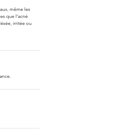
peaux, même les
les que l'acné
ésée, irritée ou
vance.