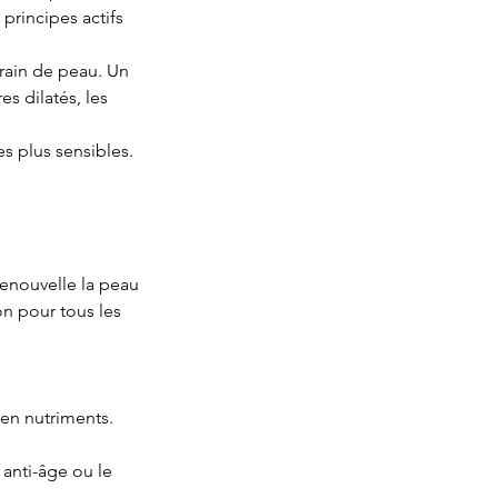
principes actifs
grain de peau. Un
s dilatés, les
s plus sensibles.
renouvelle la peau
ion pour tous les
 en nutriments.
s anti-âge ou le