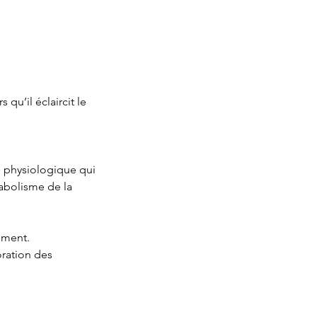
qu’il éclaircit le
n physiologique qui
tabolisme de la
tement.
oration des