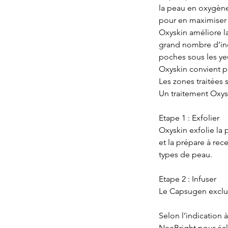
la peau en oxygène,
pour en maximiser l
Oxyskin améliore la
grand nombre d’indi
poches sous les yeux
Oxyskin convient p
Les zones traitées s
Un traitement Oxy
Etape 1 : Exfolier
Oxyskin exfolie la 
et la prépare à rece
types de peau.
Etape 2 : Infuser
Le Capsugen exclusi
Selon l’indication à
NeeBright pour écla