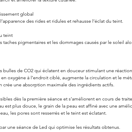
nissement global
’apparence des rides et ridules et rehausse l’éclat du teint.
u teint
s taches pigmentaires et les dommages causés par le soleil alors 
s bulles de CO2 qui éclatent en douceur stimulant une réactio
e en oxygène à l’endroit ciblé, augmente la circulation et le mé
n crée une absorption maximale des ingrédients actifs.
visibles dès la première séance et s’améliorent en cours de trai
au est plus douce, le grain de la peau est affiné avec une améli
peau, les pores sont resserrés et le teint est éclatant.
é par une séance de Led qui optimise les résultats obtenus.