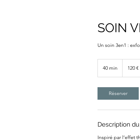
SOIN V
Un soin 3en1 : exfo
120
euros
40 min
4
120 €
0
m
i
Réserver
n
Description du
Inspiré par l’effet