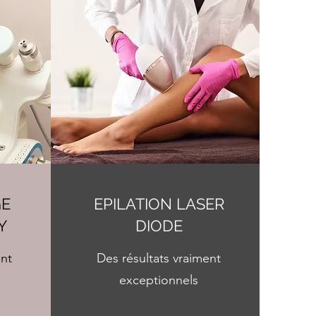
GE
EPILATION LASER
Y
DIODE
ent
Des résultats vraiment
exceptionnels